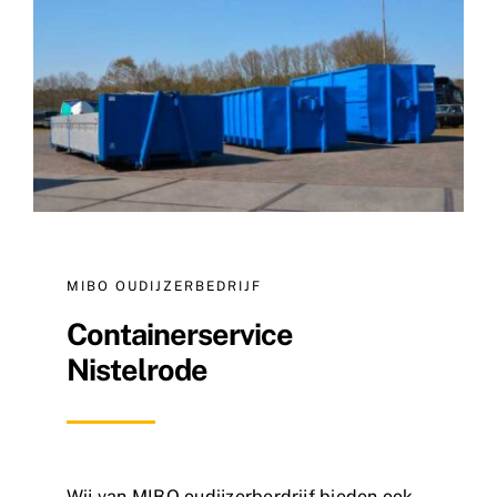
Nieuws
Contact
MIBO OUDIJZERBEDRIJF
Containerservice
Nistelrode
Wij van
MIBO oudijzerberdrijf
bieden ook