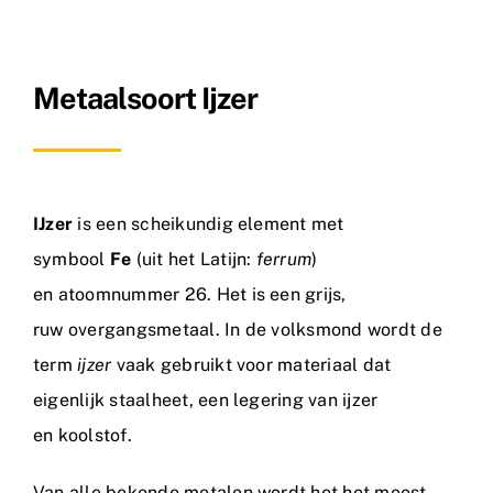
Nieuws
Metaalsoort Ijzer
Contact
IJzer
is een scheikundig element met
symbool
Fe
(uit het Latijn:
ferrum
)
en atoomnummer 26. Het is een grijs,
ruw overgangsmetaal. In de volksmond wordt de
term
ijzer
vaak gebruikt voor materiaal dat
eigenlijk staalheet, een legering van ijzer
en koolstof.
Van alle bekende metalen wordt het het meest